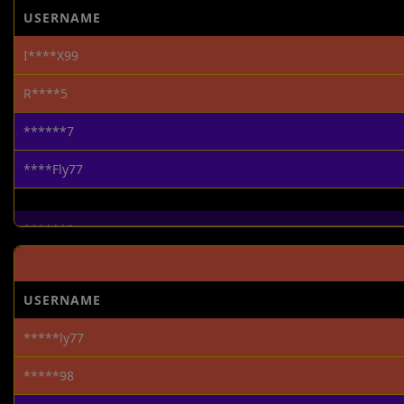
USERNAME
******7
****Fly77
******8
San***7
***Fun9
USERNAME
****Master4
And***o7