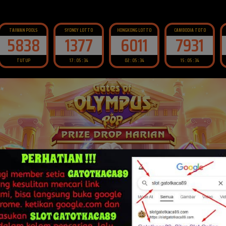
SYDNEY LOTTO
HONGKONG LOTTO
CAMBODIA TOTO
CHINA TOTO
1377
6011
7931
3017
17 : 05 : 32
02 : 05 : 32
15 : 05 : 32
18 : 35 : 32