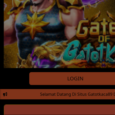
LOGIN
tang Di Situs Gatotkaca89 Dengan Platform Terbesar Dari G