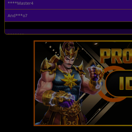
*****99
An****ol88
***diX7