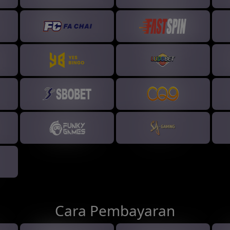
Cara Pembayaran