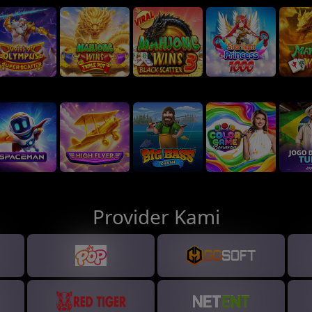
Provider Kami