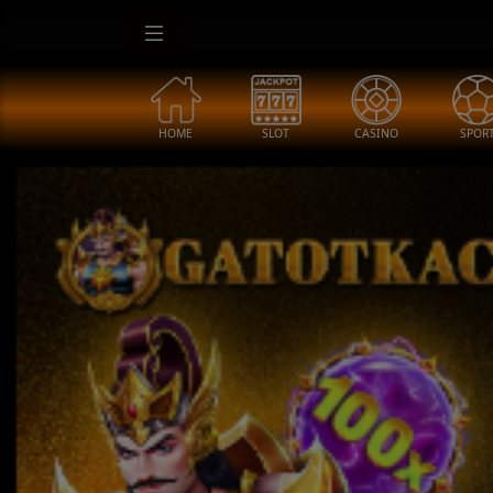
HOME
SLOT
CASINO
SPOR