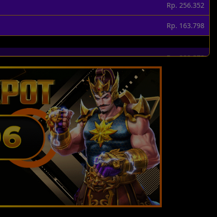
Rp. 282.378
Rp. 183.115
Rp. 52.208