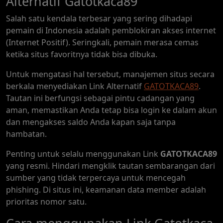
Alternatif Gatotkaca89
Salah satu kendala terbesar yang sering dihadapi
pemain di Indonesia adalah pemblokiran akses internet
(Internet Positif). Seringkali, pemain merasa cemas
ketika situs favoritnya tidak bisa dibuka.
Untuk mengatasi hal tersebut, manajemen situs secara
berkala menyediakan Link Alternatif
GATOTKACA89
.
Tautan ini berfungsi sebagai pintu cadangan yang
aman, memastikan Anda tetap bisa login ke dalam akun
dan mengakses saldo Anda kapan saja tanpa
hambatan.
Penting untuk selalu menggunakan Link
GATOTKACA89
yang resmi. Hindari mengklik tautan sembarangan dari
sumber yang tidak terpercaya untuk mencegah
phishing. Di situs ini, keamanan data member adalah
prioritas nomor satu.
Cara menggunakan Link Gatotkaca