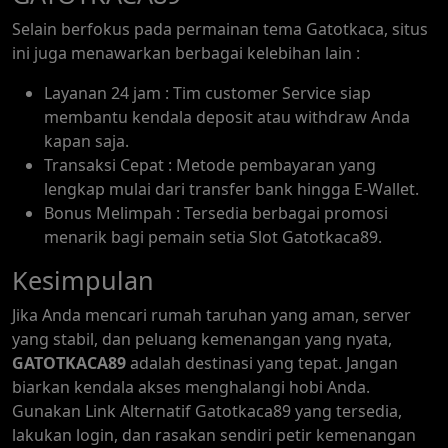
Selain berfokus pada permainan tema Gatotkaca, situs
ini juga menawarkan berbagai kelebihan lain :
Layanan 24 jam : Tim customer Service siap
membantu kendala deposit atau withdraw Anda
kapan saja.
Transaksi Cepat : Metode pembayaran yang
lengkap mulai dari transfer bank hingga E-Wallet.
Bonus Melimpah : Tersedia berbagai promosi
menarik bagi pemain setia Slot Gatotkaca89.
Kesimpulan
Jika Anda mencari rumah taruhan yang aman, server
yang stabil, dan peluang kemenangan yang nyata,
GATOTKACA89
adalah destinasi yang tepat. Jangan
biarkan kendala akses menghalangi hobi Anda.
Gunakan Link Alternatif Gatotkaca89 yang tersedia,
lakukan login, dan rasakan sendiri petir kemenangan