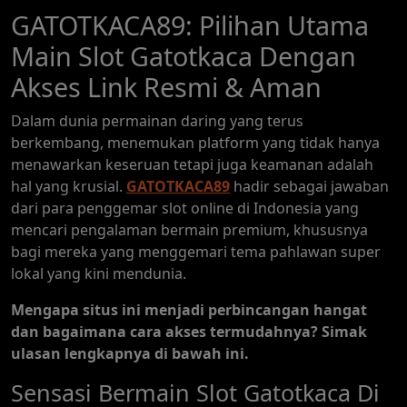
GATOTKACA89: Pilihan Utama
Main Slot Gatotkaca Dengan
Akses Link Resmi & Aman
Dalam dunia permainan daring yang terus
berkembang, menemukan platform yang tidak hanya
menawarkan keseruan tetapi juga keamanan adalah
hal yang krusial.
GATOTKACA89
hadir sebagai jawaban
dari para penggemar slot online di Indonesia yang
mencari pengalaman bermain premium, khususnya
bagi mereka yang menggemari tema pahlawan super
lokal yang kini mendunia.
Mengapa situs ini menjadi perbincangan hangat
dan bagaimana cara akses termudahnya? Simak
ulasan lengkapnya di bawah ini.
Sensasi Bermain Slot Gatotkaca Di