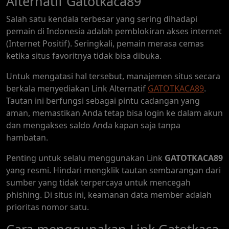
Alternatif Gatotkaca89
Salah satu kendala terbesar yang sering dihadapi
pemain di Indonesia adalah pemblokiran akses internet
(Internet Positif). Seringkali, pemain merasa cemas
ketika situs favoritnya tidak bisa dibuka.
Untuk mengatasi hal tersebut, manajemen situs secara
berkala menyediakan Link Alternatif
GATOTKACA89
.
Tautan ini berfungsi sebagai pintu cadangan yang
aman, memastikan Anda tetap bisa login ke dalam akun
dan mengakses saldo Anda kapan saja tanpa
hambatan.
Penting untuk selalu menggunakan Link
GATOTKACA89
yang resmi. Hindari mengklik tautan sembarangan dari
sumber yang tidak terpercaya untuk mencegah
phishing. Di situs ini, keamanan data member adalah
prioritas nomor satu.
Cara menggunakan Link Gatotkaca