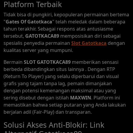
Platform Terbaik
Tidak bisa di pungkiri, kepopuleran permainan bertema
"
Gates Of Gatotkaca
" telah meledak dalam beberapa
tahun terakhir. Sebagai respons atas antusiasme
tersebut,
GATOTKACA89
memposisikan diri sebagai
spesialis penyedia permainan
Slot Gatotkaca
dengan
kualitas server yang mumpuni.
Bermain
SLOT GATOTKACA89
memberikan sensasi
berbeda dibandingkan situs lainnya . Dengan RTP
(Return To Player) yang selalu diperbarui dan visual
grafis yang tajam tanpa lag, pemain dimanjakan
dengan potensi kemenangan maksimal atau yang
sering disebut dengan istilah
MAXWIN
. Platform ini
memastikan bahwa setiap putaran yang Anda lakukan
berjalan adil (Fair-Play) dan transparan.
Solusi Akses Anti-Blokir: Link