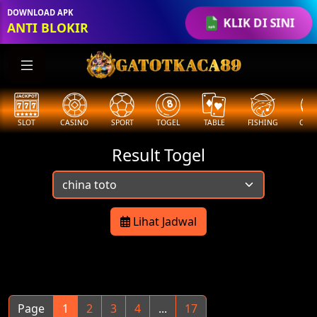
DOWNLOAD APK
KLIK DI SINI
ANTI BLOKIR
SLOT
CASINO
SPORT
TOGEL
TABLE
FISHING
COCK
Result Togel
Lihat Jadwal
Page
1
2
3
4
...
17