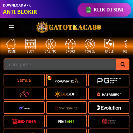
DOWNLOAD APK
KLIK DI SINI
ANTI BLOKIR
HOME
SLOT
CASINO
SPORT
TOGEL
TABLE
FISHI
Semua