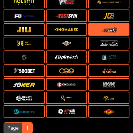
Page
1