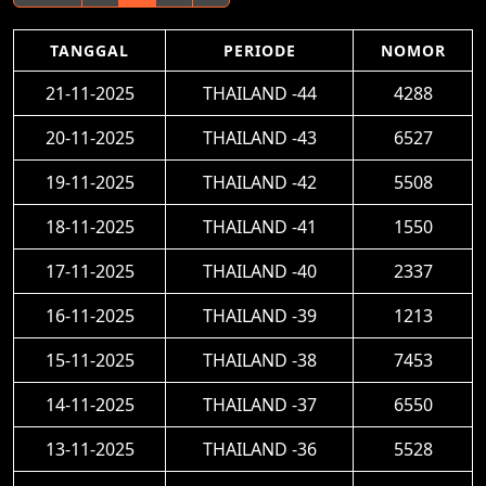
TANGGAL
PERIODE
NOMOR
21-11-2025
THAILAND -44
4288
20-11-2025
THAILAND -43
6527
19-11-2025
THAILAND -42
5508
18-11-2025
THAILAND -41
1550
17-11-2025
THAILAND -40
2337
16-11-2025
THAILAND -39
1213
15-11-2025
THAILAND -38
7453
14-11-2025
THAILAND -37
6550
13-11-2025
THAILAND -36
5528